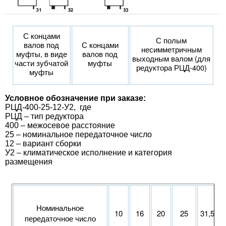
С концами
С полым
валов под
С концами
несимметричным
муфты, в виде
валов под
выходным валом (для
части зубчатой
муфты
редуктора РЦД-400)
муфты
Условное обозначение при заказе:
РЦД-400-25-12-У2, где
РЦД – тип редуктора
400 – межосевое расстояние
25 – номинальное передаточное число
12 – вариант сборки
У2 – климатическое исполнение и категория
размещения
Номинальное
10
16
20
25
31,5
передаточное число