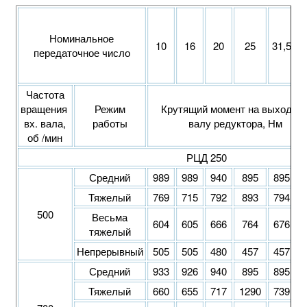
Номинальное
10
16
20
25
31,5
передаточное число
Частота
вращения
Режим
Крутящий момент на выходно
вх. вала,
работы
валу редуктора, Нм
об /мин
РЦД 250
Средний
989
989
940
895
895
Тяжелый
769
715
792
893
794
500
Весьма
604
605
666
764
676
тяжелый
Непрерывный
505
505
480
457
457
Средний
933
926
940
895
895
Тяжелый
660
655
717
1290
739
1