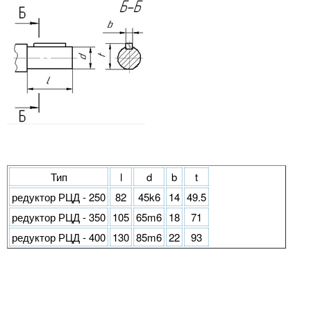
Тип
l
d
b
t
редуктор РЦД - 250
82
45k6
14
49.5
редуктор РЦД - 350
105
65m6
18
71
редуктор РЦД - 400
130
85m6
22
93