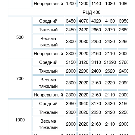
Непрерывный
1200
1200
1140
1080
1080
1
РЦД 400
Средний
3450
4070
4020
4130
3950
3
Тяжелый
2450
2420
2660
3970
2660
3
500
Весьма
2300
2030
2250
2420
2260
2
тяжелый
Непрерывный
2300
2020
2160
2110
2000
1
Средний
3150
3120
3410
31290
3760
3
Тяжелый
2300
2200
2400
2620
2490
2
700
Весьма
2300
2020
2160
2220
2090
2
тяжелый
Непрерывный
2300
2020
2160
2110
2000
1
Средний
3950
3940
3170
3430
3150
3
Тяжелый
2300
2020
2230
2420
2250
2
1000
Весьма
2300
2020
2160
2110
2000
2
тяжелый