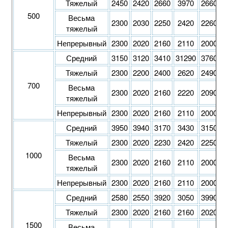
Тяжелый
2450
2420
2660
3970
2660
3
500
Весьма
2300
2030
2250
2420
2260
2
тяжелый
Непрерывный
2300
2020
2160
2110
2000
1
Средний
3150
3120
3410
31290
3760
3
Тяжелый
2300
2200
2400
2620
2490
2
700
Весьма
2300
2020
2160
2220
2090
2
тяжелый
Непрерывный
2300
2020
2160
2110
2000
1
Средний
3950
3940
3170
3430
3150
3
Тяжелый
2300
2020
2230
2420
2250
2
1000
Весьма
2300
2020
2160
2110
2000
2
тяжелый
Непрерывный
2300
2020
2160
2110
2000
1
Средний
2580
2550
3920
3050
3990
3
Тяжелый
2300
2020
2160
2160
2020
2
1500
Весьма