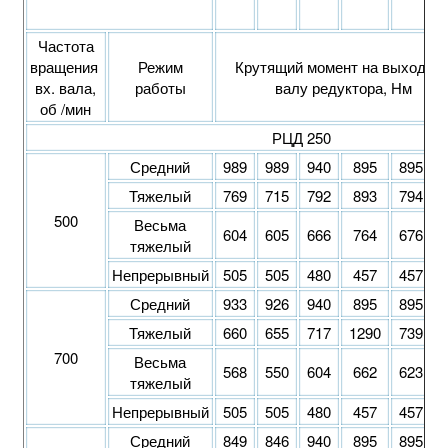
Частота
вращения
Режим
Крутящий момент на выходно
вх. вала,
работы
валу редуктора, Нм
об /мин
РЦД 250
Средний
989
989
940
895
895
Тяжелый
769
715
792
893
794
500
Весьма
604
605
666
764
676
тяжелый
Непрерывный
505
505
480
457
457
Средний
933
926
940
895
895
Тяжелый
660
655
717
1290
739
1
700
Весьма
568
550
604
662
623
тяжелый
Непрерывный
505
505
480
457
457
Средний
849
846
940
895
895