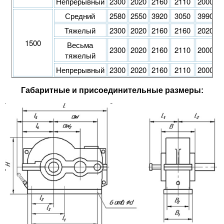
Непрерывный
2300
2020
2160
2110
2000
1
Средний
2580
2550
3920
3050
3990
3
Тяжелый
2300
2020
2160
2160
2020
2
1500
Весьма
2300
2020
2160
2110
2000
1
тяжелый
Непрерывный
2300
2020
2160
2110
2000
1
Г
абаритные и присоединительные размеры: