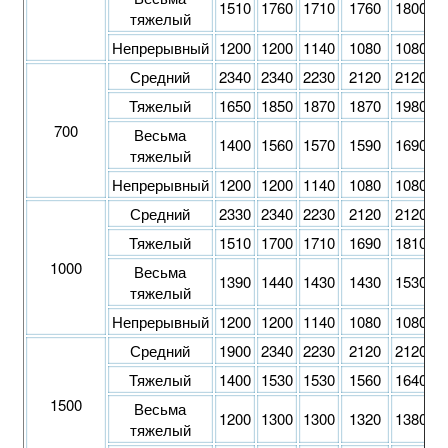
1510
1760
1710
1760
1800
1
тяжелый
Непрерывный
1200
1200
1140
1080
1080
1
Средний
2340
2340
2230
2120
2120
2
Тяжелый
1650
1850
1870
1870
1980
1
700
Весьма
1400
1560
1570
1590
1690
1
тяжелый
Непрерывный
1200
1200
1140
1080
1080
1
Средний
2330
2340
2230
2120
2120
2
Тяжелый
1510
1700
1710
1690
1810
1
1000
Весьма
1390
1440
1430
1430
1530
1
тяжелый
Непрерывный
1200
1200
1140
1080
1080
1
Средний
1900
2340
2230
2120
2120
2
Тяжелый
1400
1530
1530
1560
1640
1
1500
Весьма
1200
1300
1300
1320
1380
1
тяжелый