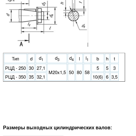
d
d
d
l
Тип
d
l
b
h
t
1
3
4
1
РЦД - 250
30
27,1
5
5
3
M20x1,5
50
80
58
РЦД - 350
35
32,1
10(6)
6
3,5
Размеры выходных цилиндрических валов: