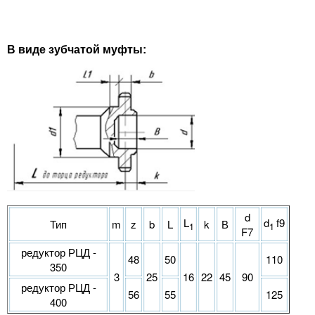
В виде зубчатой муфты:
d
L
d
f9
Тип
m
z
b
L
k
В
1
1
F7
редуктор РЦД -
48
50
110
350
3
25
16
22
45
90
редуктор РЦД -
56
55
125
400