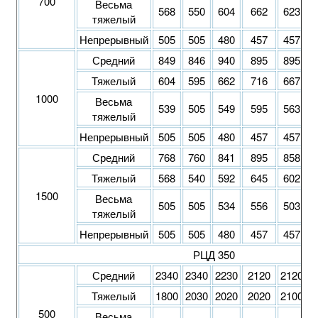
700
Весьма
568
550
604
662
623
тяжелый
Непрерывный
505
505
480
457
457
Средний
849
846
940
895
895
Тяжелый
604
595
662
716
667
1000
Весьма
539
505
549
595
563
тяжелый
Непрерывный
505
505
480
457
457
Средний
768
760
841
895
858
Тяжелый
568
540
592
645
602
1500
Весьма
505
505
534
556
503
тяжелый
Непрерывный
505
505
480
457
457
РЦД 350
Средний
2340
2340
2230
2120
2120
2
Тяжелый
1800
2030
2020
2020
2100
2
500
Весьма