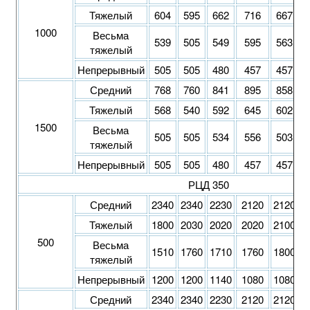
Тяжелый
604
595
662
716
667
1000
Весьма
539
505
549
595
563
тяжелый
Непрерывный
505
505
480
457
457
Средний
768
760
841
895
858
Тяжелый
568
540
592
645
602
1500
Весьма
505
505
534
556
503
тяжелый
Непрерывный
505
505
480
457
457
РЦД 350
Средний
2340
2340
2230
2120
2120
2
Тяжелый
1800
2030
2020
2020
2100
2
500
Весьма
1510
1760
1710
1760
1800
1
тяжелый
Непрерывный
1200
1200
1140
1080
1080
1
Средний
2340
2340
2230
2120
2120
2