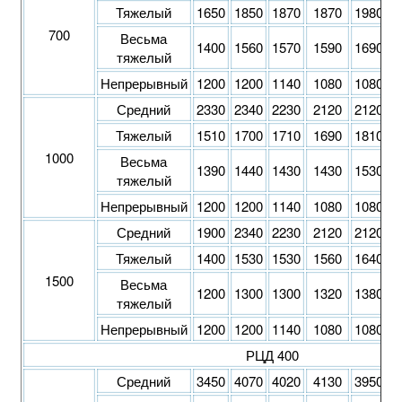
Тяжелый
1650
1850
1870
1870
1980
1
700
Весьма
1400
1560
1570
1590
1690
1
тяжелый
Непрерывный
1200
1200
1140
1080
1080
1
Средний
2330
2340
2230
2120
2120
2
Тяжелый
1510
1700
1710
1690
1810
1
1000
Весьма
1390
1440
1430
1430
1530
1
тяжелый
Непрерывный
1200
1200
1140
1080
1080
1
Средний
1900
2340
2230
2120
2120
2
Тяжелый
1400
1530
1530
1560
1640
1
1500
Весьма
1200
1300
1300
1320
1380
1
тяжелый
Непрерывный
1200
1200
1140
1080
1080
1
РЦД 400
Средний
3450
4070
4020
4130
3950
3