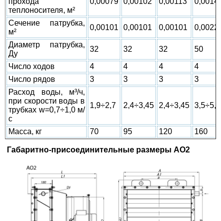
прохода
0,00079
0,00102
0,00113
0,0014
теплоносителя, м²
Сечение патрубка,
0,00101
0,00101
0,00101
0,0022
м²
Диаметр патрубка,
32
32
32
50
Ду
Число ходов
4
4
4
4
Число рядов
3
3
3
3
Расход воды, м³/ч,
при скорости воды в
1,9÷2,7
2,4÷3,45
2,4÷3,45
3,5÷5,0
трубках w=0,7÷1,0 м/
с
Масса, кг
70
95
120
160
Габаритно-присоединительные размеры АО2