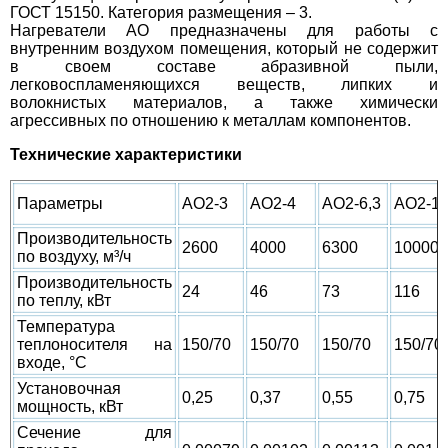
ГОСТ 15150. Категория размещения – 3.
Нагреватели АО предназначены для работы с
внутренним воздухом помещения, который не содержит
в своем составе абразивной пыли,
легковоспламеняющихся веществ, липких и
волокнистых материалов, а также химически
агрессивных по отношению к металлам компонентов.
Технические характеристики
Параметры
АО2-3
АО2-4
АО2-6,3
АО2-1
Производительность
2600
4000
6300
10000
по воздуху, м³/ч
Производительность
24
46
73
116
по теплу, кВт
Температура
теплоносителя на
150/70
150/70
150/70
150/70
входе, °С
Установочная
0,25
0,37
0,55
0,75
мощность, кВт
Сечение для