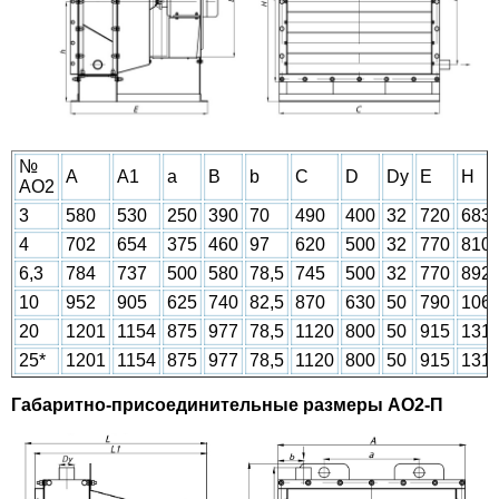
№
A
A1
a
B
b
C
D
Dy
E
H
АО2
3
580
530
250
390
70
490
400
32
720
683
4
702
654
375
460
97
620
500
32
770
810
6,3
784
737
500
580
78,5
745
500
32
770
892
10
952
905
625
740
82,5
870
630
50
790
106
20
1201
1154
875
977
78,5
1120
800
50
915
131
25*
1201
1154
875
977
78,5
1120
800
50
915
131
Габаритно-присоединительные размеры АО2-П