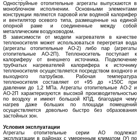
Одноструйные отопительные агрегаты выпускаются в
моноблочном исполнении. Основными элементами
конструкции являются паровой или водяной калорифер
и вентилятор осевого типа, размещенные на единой
опорной раме и соединенные между собой
металлическим воздуховодом.
В зависимости от модели нагревателя в качестве
теплоносителя может использоваться перегретая вода
(агрегаты отопительные АО-2) либо пар (агрегаты
отопительные АО-2П). Теплоноситель поступает к
калориферу от внешнего источника. Подключение
трубчатых нагревателей калорифера к источнику
теплоносителя осуществляется посредством входного и
выходного патрубков. Рабочая температура
теплоносителя составляет от +95 до +150С при
давлении до 1,2 МПа. Агрегаты отопительные АО-2 и
АО-2П характеризуются высокой производительностью
по воздуху и имеют большой КПД, благодаря чему
нагрев даже больших по площади помещений
осуществляется довольно быстро без образования
застойных зон.
Условия эксплуатации
Агрегаты отопительные серии АО подлежат
эксплуатации в районах с умеренным климатом (У) по