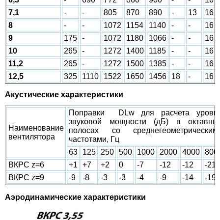
7,1
-
-
805
870
890
-
13
16
8
-
-
1072
1154
1140
-
-
16
9
175
-
1072
1180
1066
-
-
16
10
265
-
1272
1400
1185
-
-
16
11,2
265
-
1272
1500
1385
-
-
16
12,5
325
1110
1522
1650
1456
18
-
16
Акустические характеристики
Поправки
D
Lw для расчета уровн
звуковой мощности (дБ) в октавны
Наименование
полосах со среднегеометрическим
вентилятора
частотами, Гц
63
125
250
500
1000
2000
4000
800
ВКРС z=6
+1
+7
+2
0
-7
-12
-12
-21
ВКРС z=9
-9
-8
-3
-3
-4
-9
-14
-19
Аэродинамические характеристики