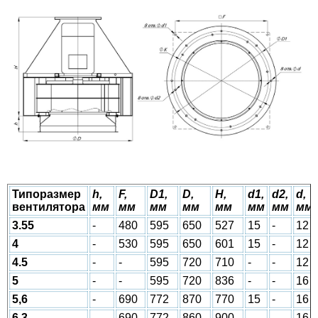
Типоразмер
h,
F,
D1,
D,
H,
d1,
d2,
d,
вентилятора
мм
мм
мм
мм
мм
мм
мм
мм
3.55
-
480
595
650
527
15
-
12
4
-
530
595
650
601
15
-
12
4.5
-
-
595
720
710
-
-
12
5
-
-
595
720
836
-
-
16
5,6
-
690
772
870
770
15
-
16
6,3
-
690
772
860
900
-
-
16