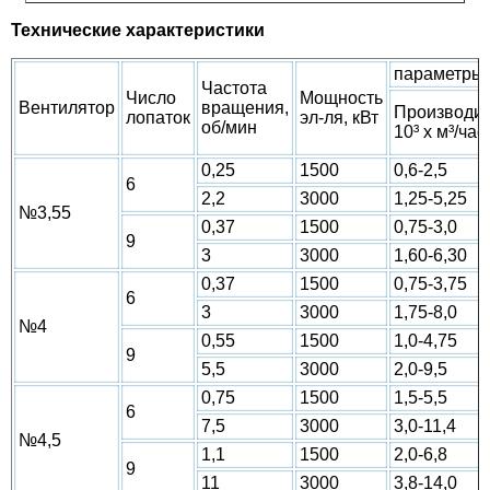
Технические характеристики
параметры 
Частота
Число
Мощность
Вентилятор
вращения,
Производит
лопаток
эл-ля, кВт
об/мин
10³ х м³/час
0,25
1500
0,6-2,5
6
2,2
3000
1,25-5,25
№3,55
0,37
1500
0,75-3,0
9
3
3000
1,60-6,30
0,37
1500
0,75-3,75
6
3
3000
1,75-8,0
№4
0,55
1500
1,0-4,75
9
5,5
3000
2,0-9,5
0,75
1500
1,5-5,5
6
7,5
3000
3,0-11,4
№4,5
1,1
1500
2,0-6,8
9
11
3000
3,8-14,0