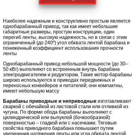
Наиболее надежным и конструктивно простым является
однобарабанный привод, так как имеет небольшие
габаритные размеры, простую конструкцию, один
перегиб ленты, высокую надежность, но в связи с этим
ограниченный (до 240º) угол обхвата лентой барабана и
пониженный коэффициент использования прочности
ленты
Однобарабанный привод небольшой мощности (до 30–
50 кВт) выполняют со встроенным внутрь барабана
электродвигателем и редуктором. Такие мотор-барабаны
широко используются в приводах передвижных и
переносных конвейеров и питателей; они компактны,
имеют небольшую массу
Барабаны приводные и неприводные
изготавливают
сваркой с обечайкой из листовой стали или отливкой из
чугуна. По форме обода барабаны выполняют с
цилиндрической или выпуклой (бочкообразной)
поверхностью – гладкой или с насечками. Тяговые
свойства приводного барабана повышают путем
увеличения натяжения ленты или угла обхвата лентой